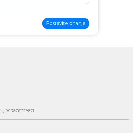
Postavite pitanje
0038761229871